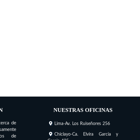
N
NUESTRAS OFICINAS
cerca de
Lima-Av. Los Ruiseñores 256
nsamente
Chiclayo-Ca. Elvira Garcia y
cios de