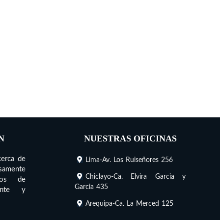
N
NUESTRAS OFICINAS
cerca de
Lima-Av. Los Ruiseñores 256
nsamente
Chiclayo-Ca. Elvira Garcia y
cios de
Garcia 435
iente y
Arequipa-Ca. La Merced 125