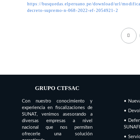
https://busquedas.elperuano.pe/download/url/modific
decreto-supremo-n-068-2022-ef-2054921-2
GRUPO CTFSAC
Con nuestro conocimiento y
• Nueva
experiencia en fiscalizaciones de
• Devol
SUNAT, venimos asesorando a
• Defen
diversas empresas a nivel
SUNAFI
nacional que nos permiten
ofrecerle una solución
• Servic