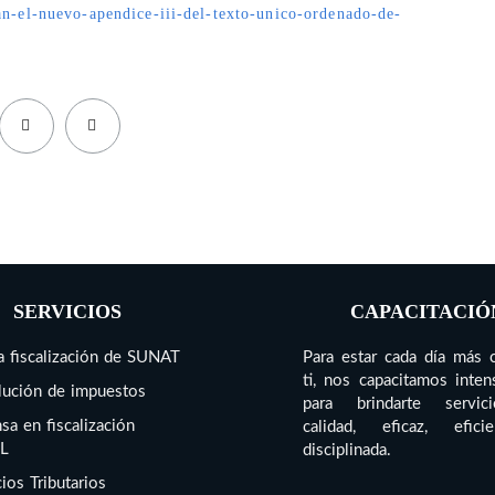
an-el-nuevo-apendice-iii-del-texto-unico-ordenado-de-
SERVICIOS
CAPACITACIÓ
 fiscalización de SUNAT
Para estar cada día más 
ti, nos capacitamos inte
ución de impuestos
para brindarte servi
sa en fiscalización
calidad, eficaz, efic
L
disciplinada.
ios Tributarios