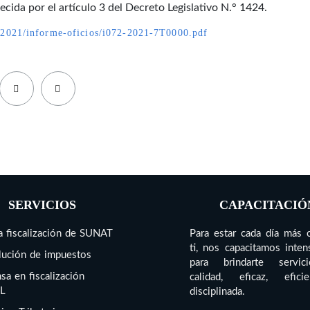
lecida por el artículo 3 del Decreto Legislativo N.° 1424.
s/2021/informe-oficios/i072-2021-7T0000.pdf
SERVICIOS
CAPACITACIÓ
 fiscalización de SUNAT
Para estar cada día más 
ti, nos capacitamos inte
ución de impuestos
para brindarte servi
sa en fiscalización
calidad, eficaz, efic
L
disciplinada.