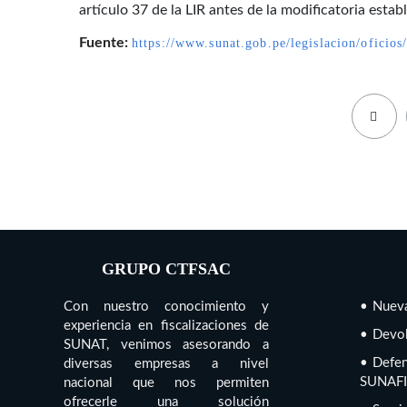
artículo 37 de la LIR antes de la modificatoria estab
Fuente:
https://www.sunat.gob.pe/legislacion/oficio
GRUPO CTFSAC
Con nuestro conocimiento y
• Nueva
experiencia en fiscalizaciones de
• Devol
SUNAT, venimos asesorando a
• Defen
diversas empresas a nivel
SUNAFI
nacional que nos permiten
ofrecerle una solución