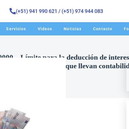
(+51) 941 990 621 / (+51) 974 944 083 ​
Servicios
Videos
Noticias
Contacto
Fo
 – Límite para la deducción de intereses
a favor de consorcios que llevan contabili