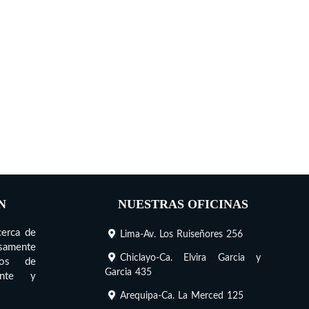
N
NUESTRAS OFICINAS
cerca de
Lima-Av. Los Ruiseñores 256
nsamente
Chiclayo-Ca. Elvira Garcia y
cios de
Garcia 435
iente y
Arequipa-Ca. La Merced 125