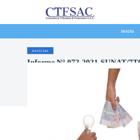
Inicio
noticias
Informe N° 072-2021-SUNAT/7T0000
aplicable a préstamos realizados 
partes contratantes
16/08/2021