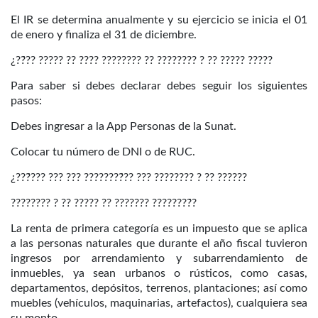
El IR se determina anualmente y su ejercicio se inicia el 01
de enero y finaliza el 31 de diciembre.
¿??́?? ????? ?? ???? ???????? ?? ???????? ? ?? ????? ?????
Para saber si debes declarar debes seguir los siguientes
pasos:
Debes ingresar a la App Personas de la Sunat.
Colocar tu número de DNI o de RUC.
¿???́??? ??? ??? ????????́?? ??? ???????? ? ?? ??????
???????? ? ?? ????? ?? ??????? ????????́?
La renta de primera categoría es un impuesto que se aplica
a las personas naturales que durante el año fiscal tuvieron
ingresos por arrendamiento y subarrendamiento de
inmuebles, ya sean urbanos o rústicos, como casas,
departamentos, depósitos, terrenos, plantaciones; así como
muebles (vehículos, maquinarias, artefactos), cualquiera sea
su monto.