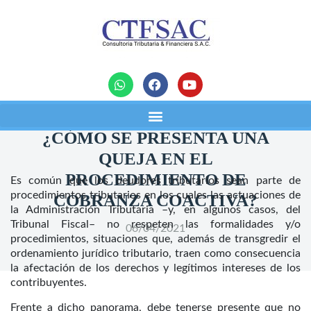
noticias
¿CÓMO SE PRESENTA UNA
QUEJA EN EL
PROCEDIMIENTO DE
Es común que los deudores tributarios sean parte de
procedimientos tributarios en los cuales las actuaciones de
COBRANZA COACTIVA?
la Administración Tributaria –y, en algunos casos, del
Tribunal Fiscal– no respeten las formalidades y/o
06/04/2021
procedimientos, situaciones que, además de transgredir el
ordenamiento jurídico tributario, traen como consecuencia
la afectación de los derechos y legítimos intereses de los
contribuyentes.
Frente a dicho panorama, debe tenerse presente que no