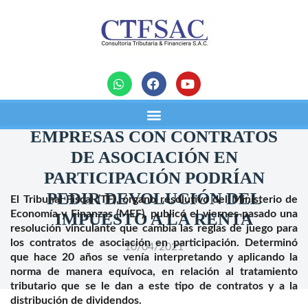
noticias
EMPRESAS CON CONTRATOS
DE ASOCIACIÓN EN
PARTICIPACIÓN PODRÍAN
PEDIR DEVOLUCIÓN DEL
El Tribunal Fiscal (TF), órgano resolutivo del Ministerio de
Economía y Finanzas (MEF), publicó el viernes pasado una
IMPUESTO A LA RENTA
resolución vinculante que cambia las reglas de juego para
los contratos de asociación en participación. Determinó
10/04/2021
que hace 20 años se venía interpretando y aplicando la
norma de manera equívoca, en relación al tratamiento
tributario que se le dan a este tipo de contratos y a la
distribución de dividendos.