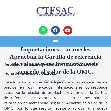
noticias
Importaciones – aranceles
Aprueban la Cartilla de referencia
de valores y sus instrucciones de
Resolución de Superintendencia N° 235-2020/SUNAT
acuerdo al valor de la OMC.
Fecha de vigencia: 05.01.2021
04/01/2021
Debido a los avances tecnológicos y a las variaciones de
precios en los mercados internacionales corresponde
actualizar la relación de productos y valores en la Cartilla
de referencia de valores y sus instrucciones para la
valoración de mercancías según el Acuerdo de Valor de la
OMC, por lo que resulta necesario aprobar una nueva