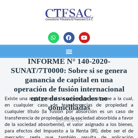
noticias
INFORME N° 140-2020-
SUNAT/7T0000: Sobre si se genera
ganancia de capital en una
operación de fusión internacional
entre dos sociedades no
Existe una regla general de valoración conforme a la cual,
en cualquier caso, de transferencias de propiedad a
domiciliadas
cualquier título (la fusión por absorción es un caso de
transferencia de propiedad de la sociedad absorbida a favor
25/03/2021
de la sociedad absorbente), el valor asignado a los bienes,
para efectos del Impuesto a la Renta (IR), debe ser el de
mercado; regla que también resulta de aplicación