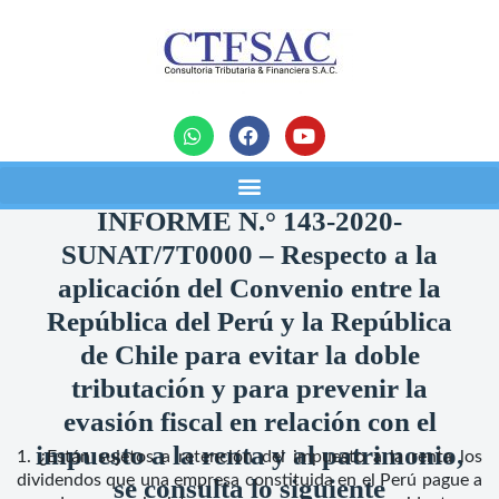
noticias
INFORME N.° 143-2020-
SUNAT/7T0000 – Respecto a la
aplicación del Convenio entre la
República del Perú y la República
de Chile para evitar la doble
tributación y para prevenir la
evasión fiscal en relación con el
impuesto a la renta y al patrimonio,
1. ¿Están sujetos a retención del impuesto a la renta los
dividendos que una empresa constituida en el Perú pague a
se consulta lo siguiente