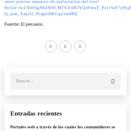
sunat-precisa-supuesto-de-inafectacion-del-itan?
fbclid=IwZXh0bgNhZW0CMTEAAR3YQdFmxE_PxtvVaF7qWgI
Q_aem_Xaq1O_NiqpnI0KGgu1mdRQ
Fuente: El peruano
Entradas recientes
Portales web a través de los cuales los consumidores se