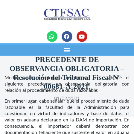
noticias
PRECEDENTE DE
OBSERVANCIA OBLIGATORIA –
Resolución del Tribunal Fiscal Nº
Mediante la mencionada resolución, se establece el
siguiente precedente de observancia obligatoria con
00681-A-2021.
relación al procedimiento de duda razonable:
01/02/2021
En primer lugar, cabe señalar que el procedimiento de duda
razonable es la facultad de la Administración para
cuestionar, en virtud de indicadores y base de datos, el
valor en aduana declarado en la DAM de importación. En
consecuencia, el importador deberá demostrar con
documentación fehaciente que sustente el valor en aduana