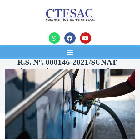
noticias
R.S. N°. 000146-2021/SUNAT –
Límite máximo de devolución del
impuesto selectivo al consumo (isc)
16/10/2021