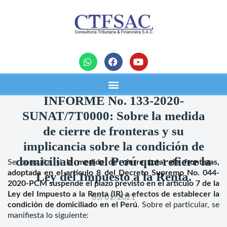
noticias
INFORME No. 133-2020-
SUNAT/7T0000: Sobre la medida
de cierre de fronteras y su
implicancia sobre la condición de
domiciliado en el Perú que refiere la
Se consulta si
la medida de cierre total de fronteras,
adoptada en el artículo 8 del Decreto Supremo No. 044-
Ley del Impuesto a la Renta.
2020-PCM suspende el plazo previsto en el artículo 7 de la
Ley del Impuesto a la Renta (IR) a efectos de establecer la
05/01/2021
condición de domiciliado en el Perú
. Sobre el particular, se
manifiesta lo siguiente: